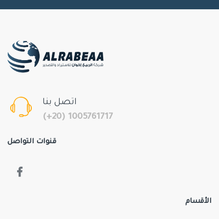
اتصل بنا
(+20) 1005761717
قنوات التواصل
الأقسام