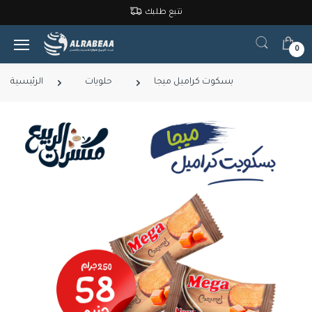
تتبع طلبك
0
بسكوت كراميل ميجا
حلويات
الرئيسية