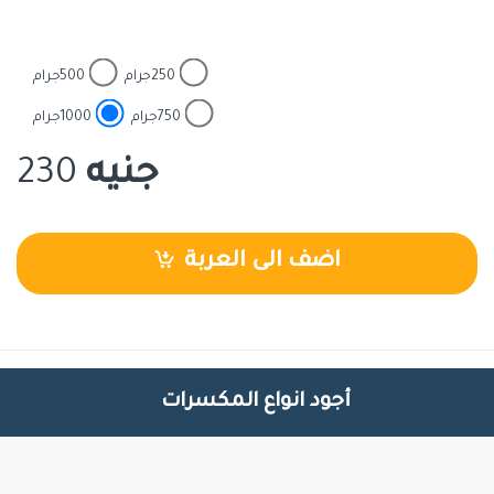
250جرام
500جرام
750جرام
1000جرام
جنيه
230
اضف الى العربة
أجود انواع المكسرات