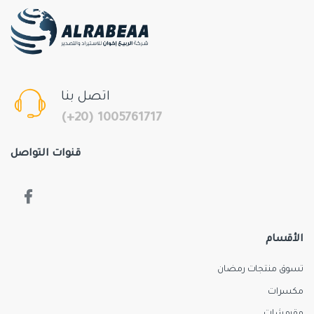
اتصل بنا
(+20) 1005761717
قنوات التواصل
الأقسام
تسوق منتجات رمضان
مكسرات
مقرمشات