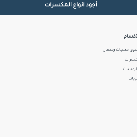
أجود انواع المكسرات
أقسام
وق منتجات رمضان
سرات
رمشات
ويات