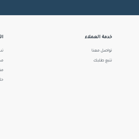
خدمة العملاء
ال
تواصل معنا
تس
تتبع طلبك
مك
مق
حل