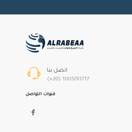
اتصل بنا
(+20) 1005761717
قنوات التواصل